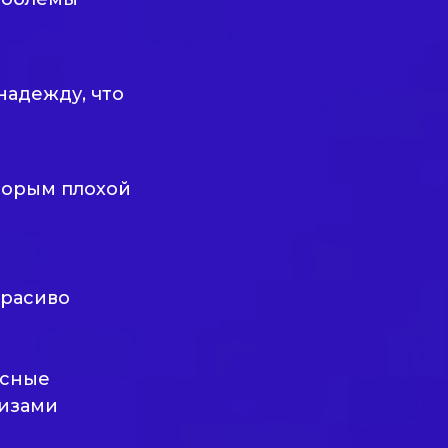
надежду, что
торым плохой
красиво
есные
ризами