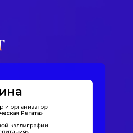
ина
р и организатор
ческая Регата»
ной каллиграфии
спитания»