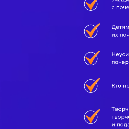
с поч
Детям
их по
Неуси
почер
Кто н
Творч
творч
и под