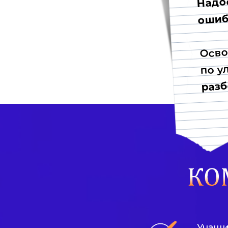
ошиб
Осво
по у
разб
Учащи