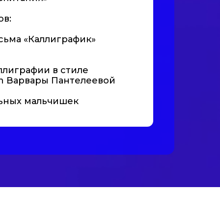
ов:
сьма «Каллиграфик»
ллиграфии в стиле
an Варвары Пантелеевой
ьных мальчишек