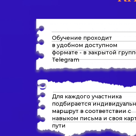
Обучение проходит
в удобном доступном
формате - в закрытой групп
Telegram
Для каждого участника
подбирается индивидуаль
маршрут в соответствии с
навыком письма и своя кар
пути