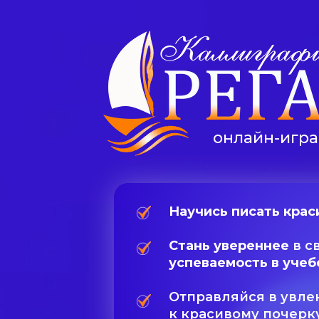
онлайн-игра
Научись писать краси
Стань увереннее
в с
успеваемость в учеб
Отправляйся в увле
к красивому почерку