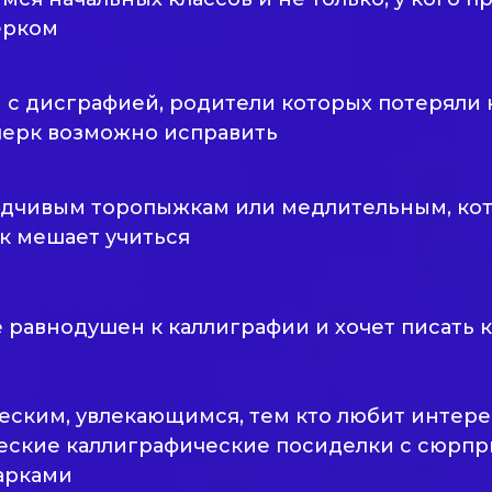
ерком
 с дисграфией, родители которых потеряли 
черк возможно исправить
дчивым торопыжкам или медлительным, ко
к мешает учиться
е равнодушен к каллиграфии и хочет писать 
еским, увлекающимся, тем кто любит интер
еские каллиграфические посиделки с сюрп
арками