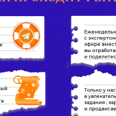
Еженедельн
с экспертом
эфире вмес
е
вы отработа
и поделитес
ный
Только у на
в увлекател
та
задания , з
и продвигае