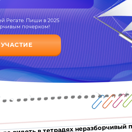
й Регате. Пиши в 2025
орчивым почерком!
 УЧАСТИЕ
ело видеть в тетрадях неразборчивый п