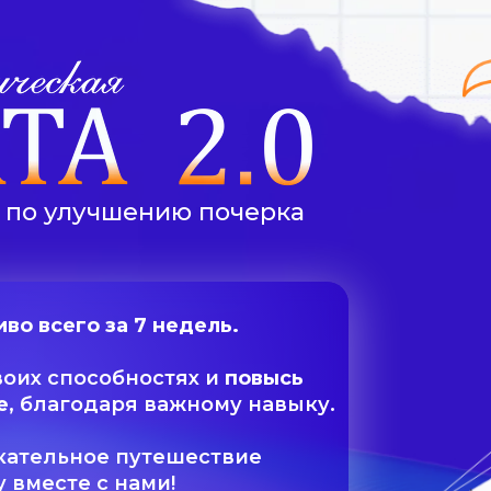
 по улучшению почерка
во всего за 7 недель.
воих способностях и
повысь
е
, благодаря важному навыку.
кательное путешествие
 вместе с нами!