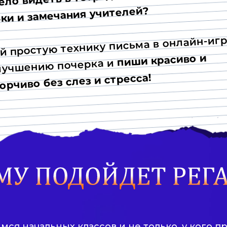
ки и замечания учителей?
й простую технику письма в онлайн-иг
пиши красиво и
лучшению почерка и
орчиво без слез и стресса!
мся начальных классов и не только, у кого 